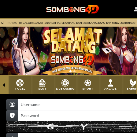
ONG4D SITUS GACOR SEJAGAT RAYA! DAFTAR SEKARANG DAN RASAKAN SENSASI NYA YANG LUAR BIASA !
TOGEL
SLOT
LIVE CASINO
SPORT
ARCADE
SABU