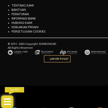
TENTANG KAMI
BANTUAN
PERATURAN
INFORMASI BANK
HUBUNGI KAMI
KEBIJAKAN PRIVASI
PERSETUJUAN COOKIES
© 2015 - 2026 Copyright SOMBONG4D.
All Rights Reserved.
LAPOR PUSAT
Tap Me!