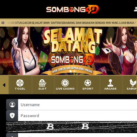
NG4D SITUS GACOR SEJAGAT RAYA! DAFTAR SEKARANG DAN RASAKAN SENSASI NYA YANG LUAR BIASA !
TOGEL
SLOT
LIVE CASINO
SPORT
ARCADE
SABU