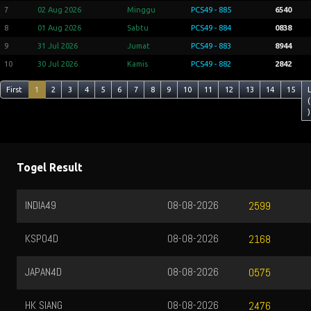
7
02 Aug 2026
Minggu
PCS49 - 885
6540
8
01 Aug 2026
Sabtu
PCS49 - 884
0838
9
31 Jul 2026
Jumat
PCS49 - 883
8944
10
30 Jul 2026
Kamis
PCS49 - 882
2842
First
1
2
3
4
5
6
7
8
9
10
11
12
13
14
15
(
)
Togel Result
INDIA49
08-08-2026
2599
KSPO4D
08-08-2026
2168
JAPAN4D
08-08-2026
0575
HK SIANG
08-08-2026
2476